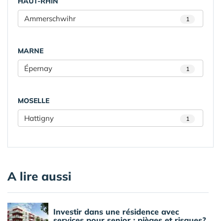
HAUT-RHIN
Ammerschwihr
1
MARNE
Épernay
1
MOSELLE
Hattigny
1
A lire aussi
Investir dans une résidence avec
services pour senior : pièges et risques?