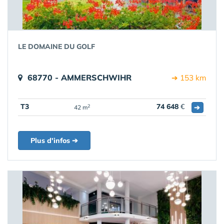
LE DOMAINE DU GOLF
68770 - AMMERSCHWIHR
➔ 153 km
T3
74 648
€
➔
2
42 m
Plus d'infos ➔