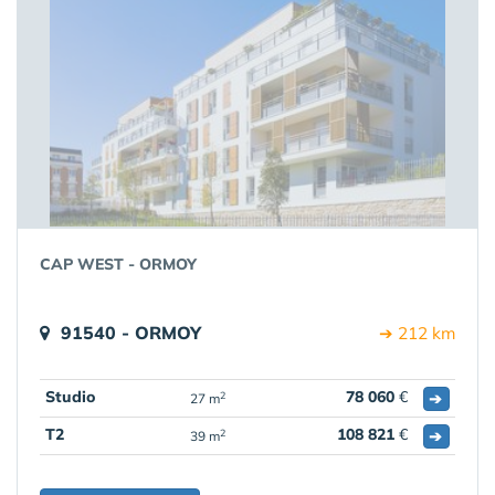
CAP WEST - ORMOY
91540 - ORMOY
➔ 212 km
Studio
78 060
€
➔
2
27 m
T2
108 821
€
➔
2
39 m