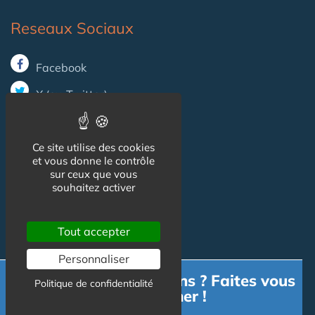
Reseaux Sociaux
Facebook
X (ex-Twitter)
Informations
Ce site utilise des cookies
et vous donne le contrôle
sur ceux que vous
Mentions légales
souhaitez activer
Gestion des cookies
Tout accepter
CGU
Personnaliser
Besoin d'informations ? Faites vous
Politique de confidentialité
Contact
accompagner !