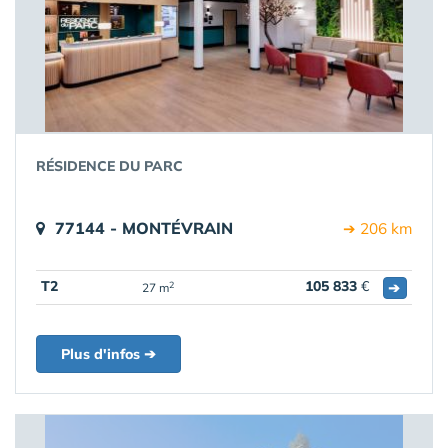
RÉSIDENCE DU PARC
77144 - MONTÉVRAIN
➔ 206 km
T2
105 833
€
➔
2
27 m
Plus d'infos ➔