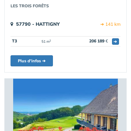
LES TROIS FORÊTS
57790 - HATTIGNY
➔ 141 km
T3
206 189
€
➔
2
51 m
Plus d'infos ➔