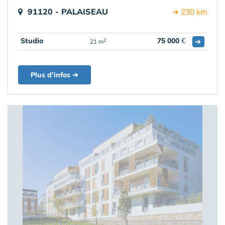
91120 - PALAISEAU
➔ 230 km
Studio
75 000
€
➔
2
21 m
Plus d'infos ➔