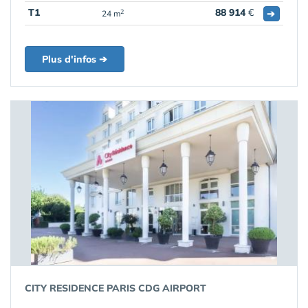
T1
88 914
€
➔
2
24 m
Plus d'infos ➔
CITY RESIDENCE PARIS CDG AIRPORT