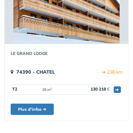
LE GRAND LODGE
74390 - CHATEL
➔ 238 km
T2
130 218
€
➔
2
28 m
Plus d'infos ➔