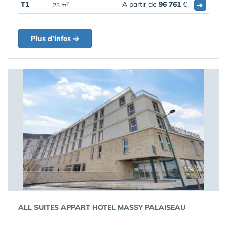
T1
A partir de
96 761
€
➔
2
23 m
Plus d'infos ➔
ALL SUITES APPART HOTEL MASSY PALAISEAU