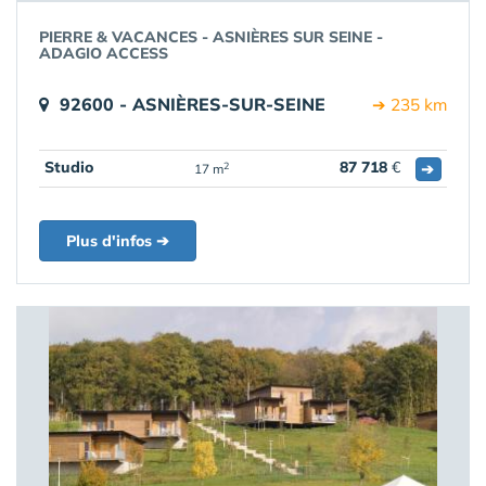
PIERRE & VACANCES - ASNIÈRES SUR SEINE -
ADAGIO ACCESS
92600 - ASNIÈRES-SUR-SEINE
➔ 235 km
Studio
87 718
€
➔
2
17 m
Plus d'infos ➔