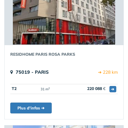
RESIDHOME PARIS ROSA PARKS
75019 - PARIS
➔ 228 km
T2
220 088
€
➔
2
31 m
Plus d'infos ➔