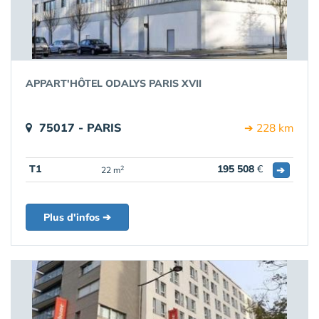
APPART'HÔTEL ODALYS PARIS XVII
75017 - PARIS
➔ 228 km
T1
195 508
€
➔
2
22 m
Plus d'infos ➔