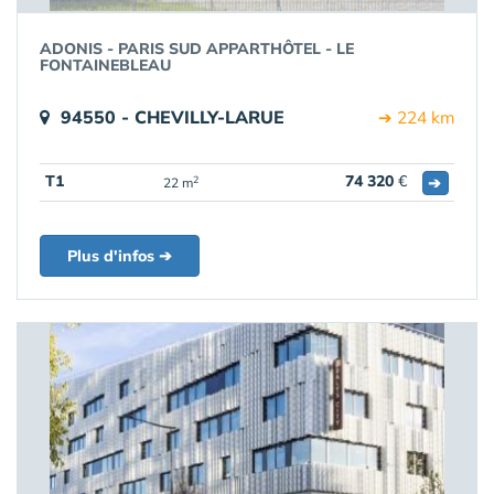
ADONIS - PARIS SUD APPARTHÔTEL - LE
FONTAINEBLEAU
94550 - CHEVILLY-LARUE
➔ 224 km
T1
74 320
€
➔
2
22 m
Plus d'infos ➔