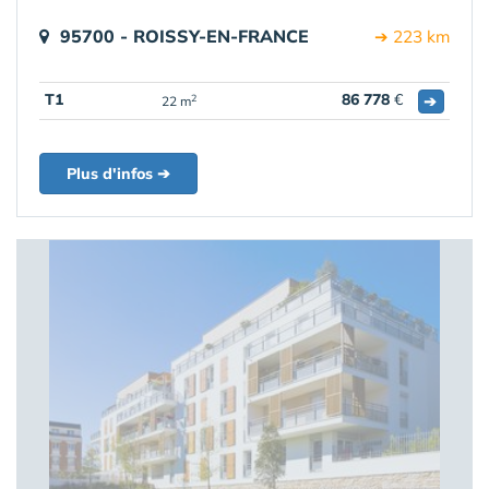
95700 - ROISSY-EN-FRANCE
➔ 223 km
T1
86 778
€
➔
2
22 m
Plus d'infos ➔