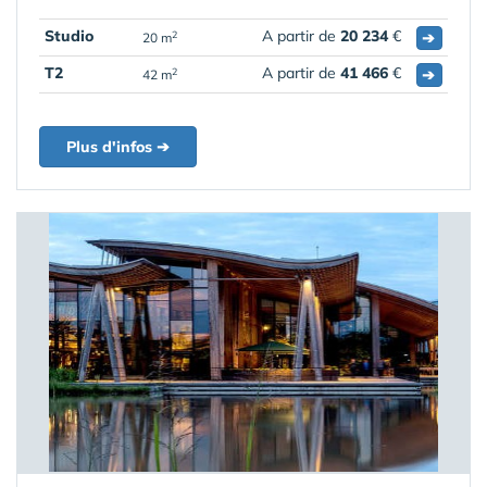
Studio
A partir de
20 234
€
➔
2
20 m
T2
A partir de
41 466
€
➔
2
42 m
Plus d'infos ➔