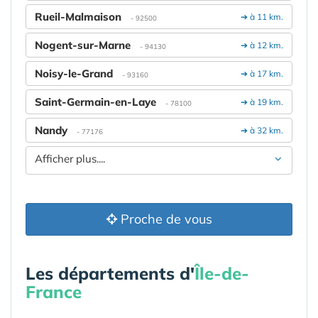
Rueil-Malmaison
➔ à 11 km.
- 92500
Nogent-sur-Marne
➔ à 12 km.
- 94130
Noisy-le-Grand
➔ à 17 km.
- 93160
Saint-Germain-en-Laye
➔ à 19 km.
- 78100
Nandy
➔ à 32 km.
- 77176
Afficher plus....
Proche de vous
Les départements d'
Île-de-
France