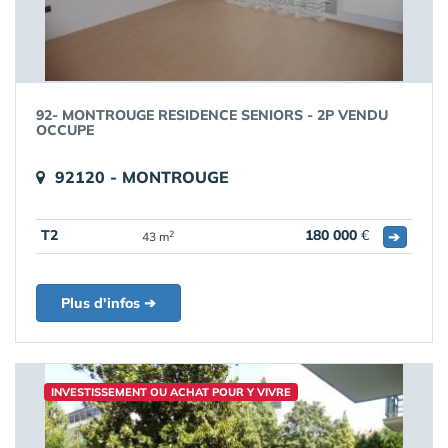
92- MONTROUGE RESIDENCE SENIORS - 2P VENDU
OCCUPE
92120 - MONTROUGE
T2
180 000
€
➔
2
43 m
Plus d'infos ➔
INVESTISSEMENT OU ACHAT POUR Y VIVRE