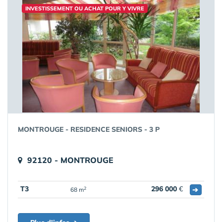
INVESTISSEMENT OU ACHAT POUR Y VIVRE
MONTROUGE - RESIDENCE SENIORS - 3 P
92120 - MONTROUGE
T3
296 000
€
➔
2
68 m