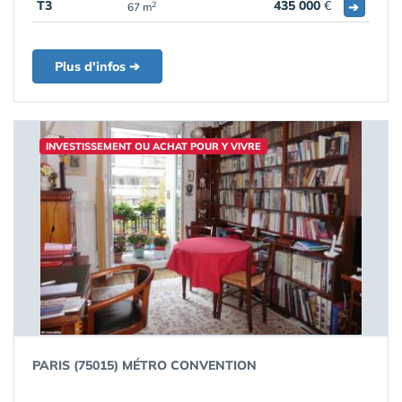
T3
435 000
€
➔
2
67 m
Plus d'infos ➔
INVESTISSEMENT OU ACHAT POUR Y VIVRE
PARIS (75015) MÉTRO CONVENTION