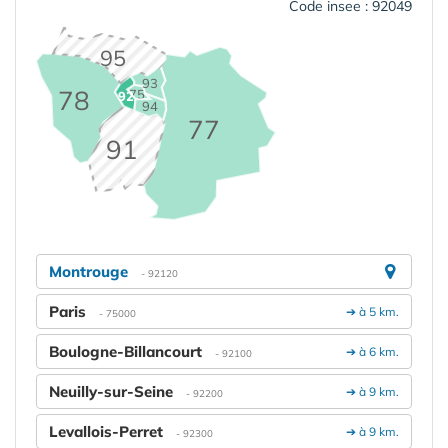
Code insee : 92049
95
93
78
75
92
94
77
91
Montrouge
- 92120
Paris
➔ à 5 km.
- 75000
Boulogne-Billancourt
➔ à 6 km.
- 92100
Neuilly-sur-Seine
➔ à 9 km.
- 92200
Levallois-Perret
➔ à 9 km.
- 92300