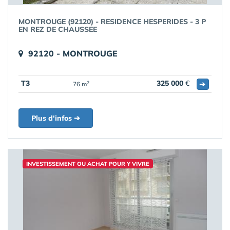
MONTROUGE (92120) - RESIDENCE HESPERIDES - 3 P
EN REZ DE CHAUSSEE
92120 - MONTROUGE
T3
325 000
€
➔
2
76 m
Plus d'infos ➔
INVESTISSEMENT OU ACHAT POUR Y VIVRE