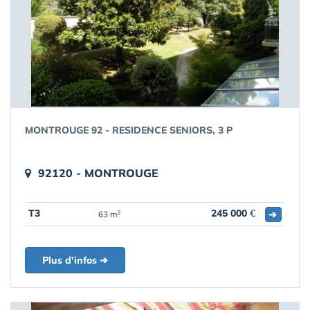
MONTROUGE 92 - RESIDENCE SENIORS, 3 P
92120 - MONTROUGE
T3
245 000
€
➔
2
63 m
Plus d'infos ➔