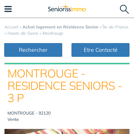
Panneau de gestion des cookies
Accueil
»
Achat logement en Résidence Senior
»
Île-de-France
»
Hauts-de-Seine
»
Montrouge
Rechercher
Etre Contacté
MONTROUGE -
RESIDENCE SENIORS -
3 P
MONTROUGE - 92120
Vente