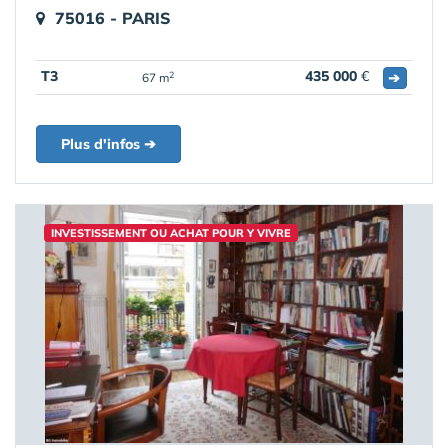
75016 - PARIS
T3
435 000
€
➔
2
67 m
Plus d'infos ➔
INVESTISSEMENT OU ACHAT POUR Y VIVRE