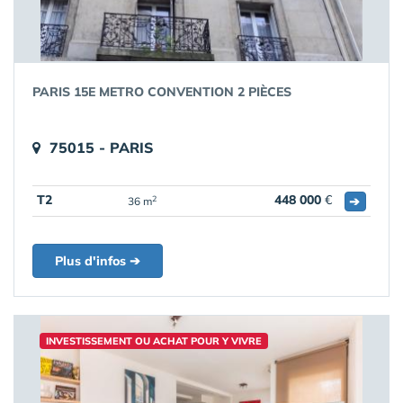
PARIS 15E METRO CONVENTION 2 PIÈCES
75015 - PARIS
T2
448 000
€
➔
2
36 m
Plus d'infos ➔
INVESTISSEMENT OU ACHAT POUR Y VIVRE