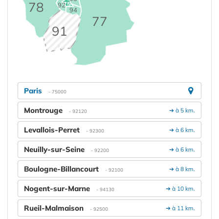
78
75
92
94
77
91
Paris
- 75000
Montrouge
➔ à 5 km.
- 92120
Levallois-Perret
➔ à 6 km.
- 92300
Neuilly-sur-Seine
➔ à 6 km.
- 92200
Boulogne-Billancourt
➔ à 8 km.
- 92100
Nogent-sur-Marne
➔ à 10 km.
- 94130
Rueil-Malmaison
➔ à 11 km.
- 92500