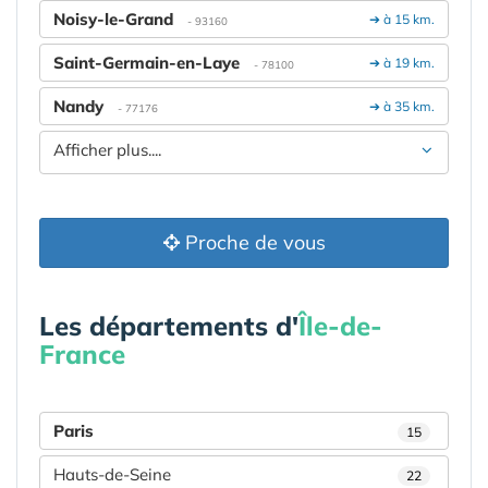
Noisy-le-Grand
➔ à 15 km.
- 93160
Saint-Germain-en-Laye
➔ à 19 km.
- 78100
Nandy
➔ à 35 km.
- 77176
Afficher plus....
Proche de vous
Les départements d'
Île-de-
France
Paris
15
Hauts-de-Seine
22