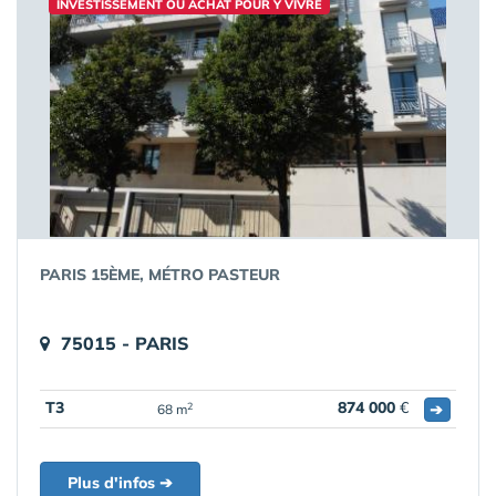
INVESTISSEMENT OU ACHAT POUR Y VIVRE
PARIS 15ÈME, MÉTRO PASTEUR
75015 - PARIS
T3
874 000
€
➔
2
68 m
Plus d'infos ➔