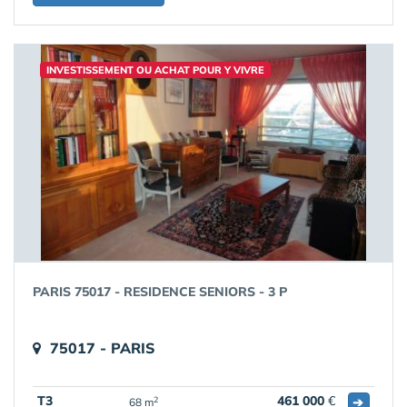
INVESTISSEMENT OU ACHAT POUR Y VIVRE
PARIS 75017 - RESIDENCE SENIORS - 3 P
75017 - PARIS
T3
461 000
€
➔
2
68 m